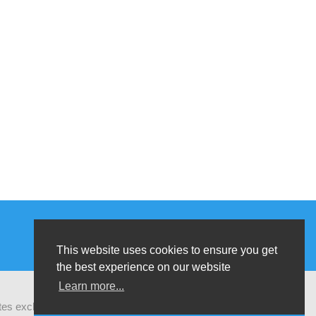
This website uses cookies to ensure you get
the best experience on our website
Learn more...
ates exchanges of latest research and field