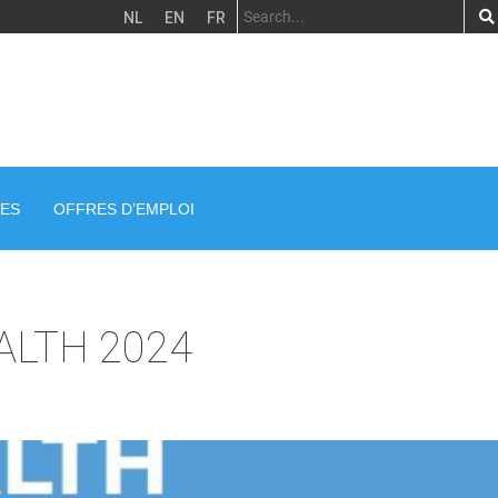
NL
EN
FR
ES
OFFRES D’EMPLOI
ALTH 2024