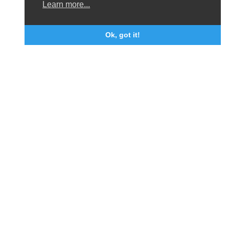
Learn more...
Ok, got it!
Be-cause health is a pluralistic open platform that connects
Belgian development actors engaged in global health,
facilitates exchanges of latest research and field
experiences, and provides policy advise on international
health cooperation.
Privacy statement