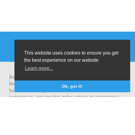
This website uses cookies to ensure you get
the best experience on our website
Learn more...
Be-cause health is a pluralistic open platform that connects
Belgian development actors engaged in global health,
Ok, got it!
facilitates exchanges of latest research and field
experiences, and provides policy advise on international
health cooperation.
Privacy statement