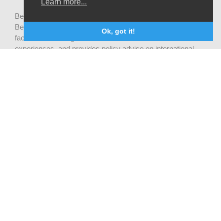
Learn more...
Be-cause health is a pluralistic open platform that connects
Belgian development actors engaged in global health,
Ok, got it!
facilitates exchanges of latest research and field
experiences, and provides policy advise on international
health cooperation.
Privacy statement
CONTACTEZ NOUS
Be-cause health
c/o Institute of Tropical Medicine Nationalestraat 155
2000 Antwerpen
België
becausehealth@itg.be
INFORMEZ-VOUS