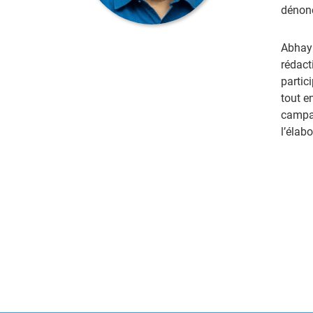
dénonc
Abhay 
rédact
partic
tout e
campag
l’élab