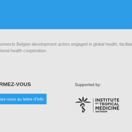
 connects Belgian development actors engaged in global health, facilit
ional health cooperation.
ORMEZ-VOUS
Supported by:
ez-vous au lettre d'info