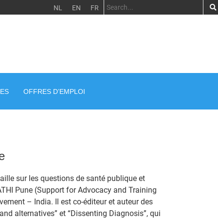
NL
EN
FR
ES
OFFRES D’EMPLOI
e
ille sur les questions de santé publique et
SATHI Pune (Support for Advocacy and Training
ement – India. Il est co-éditeur et auteur des
 and alternatives” et “Dissenting Diagnosis”, qui