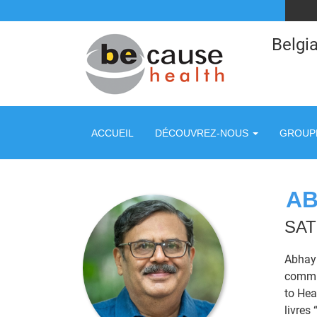
Belgia
ACCUEIL
DÉCOUVREZ-NOUS
GROUPE
AB
SAT
Abhay 
commun
to Hea
livres