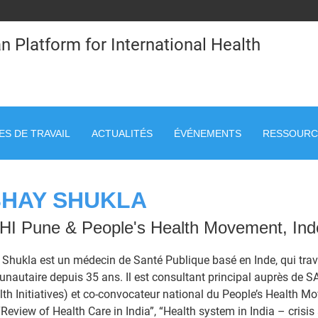
n Platform for International Health
S DE TRAVAIL
ACTUALITÉS
ÉVÉNEMENTS
RESSOURC
HAY SHUKLA
HI Pune & People's Health Movement, Ind
Shukla est un médecin de Santé Publique basé en Inde, qui trava
autaire depuis 35 ans. Il est consultant principal auprès de 
lth Initiatives) et co-convocateur national du People’s Health Mov
 “Review of Health Care in India”, “Health system in India – crisis