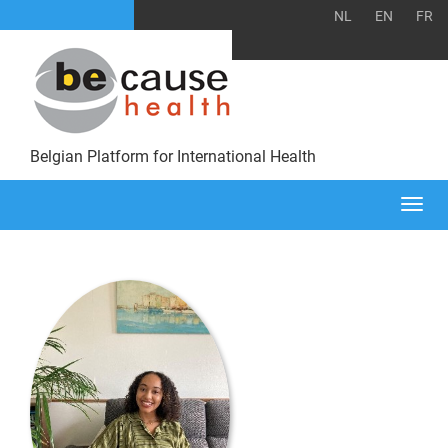
NL
EN
FR
Belgian Platform for International Health
Togg
navi