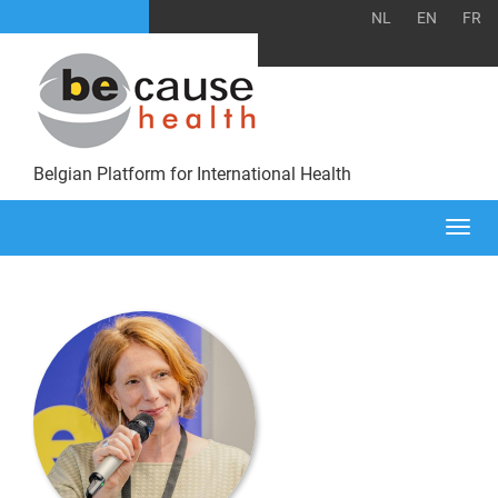
NL
EN
FR
Belgian Platform for International Health
Togg
navi