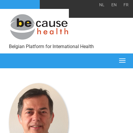
NL
EN
FR
Belgian Platform for International Health
Togg
navi