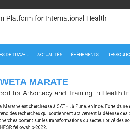
n Platform for International Health
S DE TRAVAIL
ACTUALITÉS
ÉVÉNEMENTS
RESSOURC
WETA MARATE
ort for Advocacy and Training to Health Ini
 Marathe est chercheuse à SATHI, à Pune, en Inde. Forte d’une e
rend des recherches qui soutiennent activement la défense des p
cherches portent sur les transformations du secteur privé des soi
a-HPSR fellowship-2022.