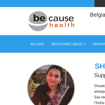
Belgia
ACCUEIL
DÉCOUVREZ-NOUS
GROUPE
SH
Supp
Shweta
entrep
Ses re
l’Indi