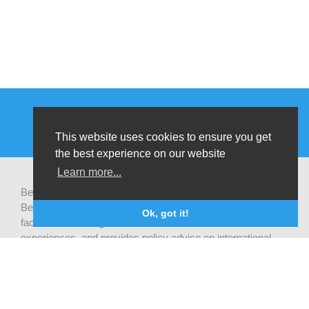
This website uses cookies to ensure you get
the best experience on our website
Learn more...
Be-cause health is a pluralistic open platform that connects
Belgian development actors engaged in global health,
Ok, got it!
facilitates exchanges of latest research and field
experiences, and provides policy advise on international
health cooperation.
Privacy statement