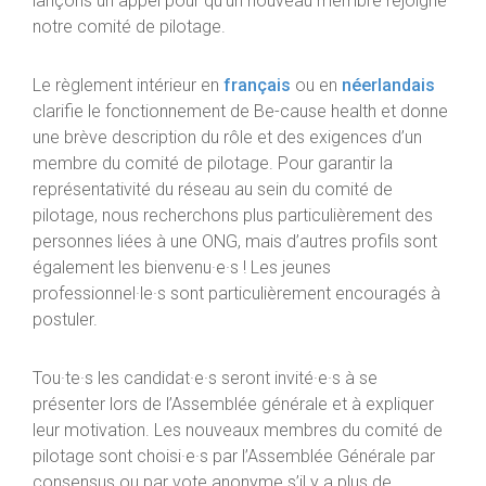
lançons un appel pour qu’un nouveau membre rejoigne
notre comité de pilotage.
Le règlement intérieur en
français
ou en
néerlandais
clarifie le fonctionnement de Be-cause health et donne
une brève description du rôle et des exigences d’un
membre du comité de pilotage. Pour garantir la
représentativité du réseau au sein du comité de
pilotage, nous recherchons plus particulièrement des
personnes liées à une ONG, mais d’autres profils sont
également les bienvenu·e·s ! Les jeunes
professionnel·le·s sont particulièrement encouragés à
postuler.
Tou·te·s les candidat·e·s seront invité·e·s à se
présenter lors de l’Assemblée générale et à expliquer
leur motivation. Les nouveaux membres du comité de
pilotage sont choisi·e·s par l’Assemblée Générale par
consensus ou par vote anonyme s’il y a plus de