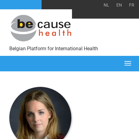
NL
EN
FR
Belgian Platform for International Health
Togg
navi