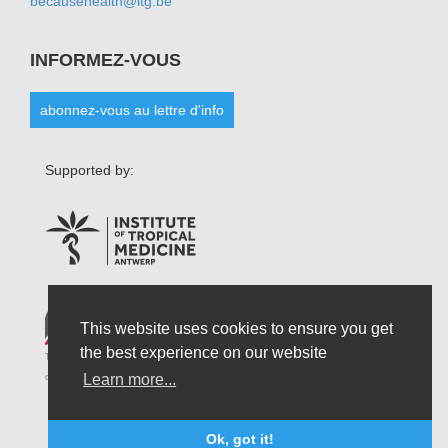
becausehealth@itg.be
INFORMEZ-VOUS
abonnez-vous au lettre d'info
Supported by:
This website uses cookies to ensure you get
the best experience on our website
The opinions that are formulated by our organisation do not necessarily reflect those
Learn more...
of the Belgian State and do not connect the latter in any possible circumstances.
Ok, got it!