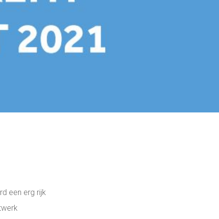
d een erg rijk
twerk