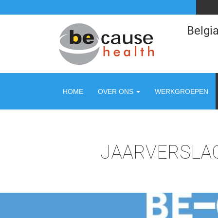
Belgia
HOME
OVER ONS
WERKGROEPEN
JAARVERSLAG