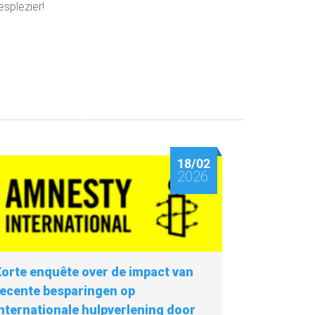
esplezier!
18/02
2026
orte enquête over de impact van
recente besparingen op
nternationale hulpverlening door