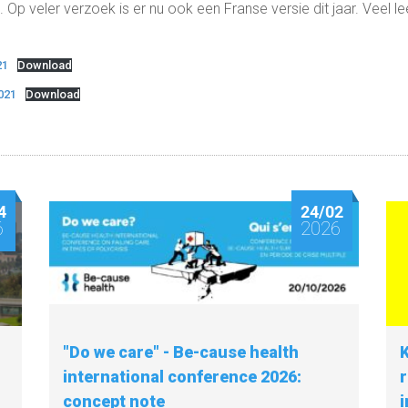
. Op veler verzoek is er nu ook een Franse versie dit jaar. Veel le
21
Download
021
Download
4
24/02
6
2026
"Do we care" - Be-cause health
K
international conference 2026:
concept note
i