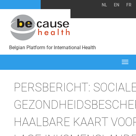
NL
EN
FR
Belgian Platform for International Health
Togg
navi
PERSBERICHT: SOCIAL
GEZONDHEIDSBESCHE
HAALBARE KAART VOO