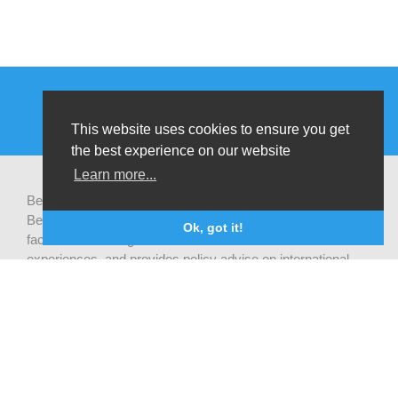
This website uses cookies to ensure you get
the best experience on our website
Learn more...
Be-cause health is a pluralistic open platform that connects
Belgian development actors engaged in global health,
Ok, got it!
facilitates exchanges of latest research and field
experiences, and provides policy advise on international
health cooperation.
Privacy statement
CONTACTEER ONS