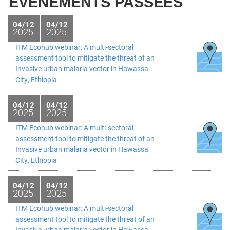
ÉVÉNEMENTS PASSÉES
santé, socio-anthropologie, sciences politiques, droit,
psychologie, etc.) travaillant sur les questions de santé
04/12
04/12
2025
2025
mondiale (GH) et sur les politiques et systèmes de
ITM Ecohub webinar: A multi-sectoral
santé (HPS).
assessment tool to mitigate the threat of an
Invasive urban malaria vector in Hawassa
City, Ethiopia
L’objectif global de la création d’un réseau belge de
04/12
04/12
chercheurs en santé mondiale est de contribuer à la
2025
2025
qualité et à la visibilité de la recherche GH&HPS menée
ITM Ecohub webinar: A multi-sectoral
assessment tool to mitigate the threat of an
par les acteurs belges.
Invasive urban malaria vector in Hawassa
City, Ethiopia
Ses objectifs spécifiques sont de :
04/12
04/12
2025
2025
Documenter qui fait quoi et où afin d’améliorer
ITM Ecohub webinar: A multi-sectoral
assessment tool to mitigate the threat of an
la connaissance du travail et des
Invasive urban malaria vector in Hawassa