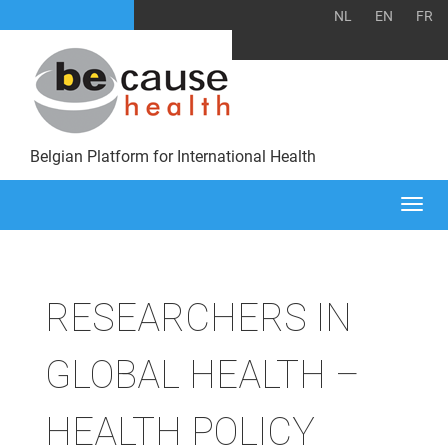
NL
EN
FR
Belgian Platform for International Health
Togg
navi
RESEARCHERS IN
GLOBAL HEALTH –
HEALTH POLICY