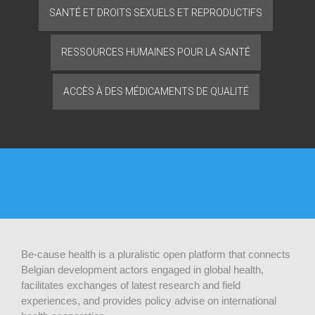
SANTÉ ET DROITS SEXUELS ET REPRODUCTIFS
RESSOURCES HUMAINES POUR LA SANTÉ
ACCÈS À DES MÉDICAMENTS DE QUALITÉ
Be-cause health is a pluralistic open platform that connects
Belgian development actors engaged in global health,
facilitates exchanges of latest research and field
experiences, and provides policy advise on international