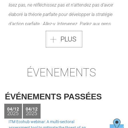
lisez pas, ne réfléchissez pas et n’attendez pas d’avoir
élaboré la théorie parfaite pour développer la stratégie
d’action parfaite : Allez-y. Intervenez. Parlez aux gens.
Essayez tant bien que mal de changer des éléments des
PLUS
systèmes qui vous entourent. En essayant, vous
apprendrez, et en apprenant, vos chances de succès
augmenteront extraordinairement”.
ÉVENEMENTS
(Voir :
https://jksteinberger.medium.com/individuals-
and-social-pressure-how-to-change-the-world-
8304ada3bbca
)
ÉVÉNEMENTS PASSÉES
04/12
04/12
2025
2025
Objectif
ITM Ecohub webinar: A multi-sectoral
assessment tool to mitigate the threat of an